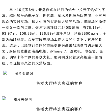
早上10点零6分，开盘仪式在炫目的焰火中拉开了热销的序
幕。精彩纷呈的电子琴、现代舞、魔术及现场乐队表演、小丑与
观众的实时互动、扣人心弦的买房抽大奖等活动，将现场的激情
一次又一次的点燃。银河明珠项目共240套房源，有78.15㎡、
93.97㎡、108.85㎡、136.89㎡四种户型，均价8500元/㎡，全
部为品牌精装。众多市民在现场工作人员的引导下，有序的参
观、选房，已经签订合同的市民更是兴高采烈地参与购房抽大
奖，纷纷领走曲面液晶电视、iPhone 7、洗衣机、电饭煲、金
条、购物卡等丰厚的开盘大礼。银河明珠的首次亮相遍一炮而
红，再现楼市久违的火爆场面。
售楼大厅待选房源的客户
售楼大厅待选房源的客户