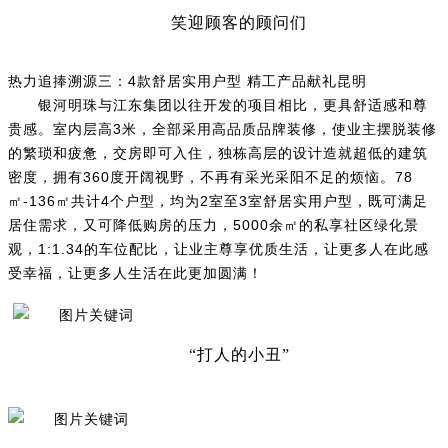
笑迎顾客的顾问们
热力追捧溯源三：4款舒居实用户型 精工产品献礼昆明
银河明珠与江东集团以往开发的项目相比，更具舒适感和尊
贵感。室内层高3米，全部采用高品质品牌装修，使业主摆脱装修
的繁琐和疲惫，交房即可入住，独栋高层的设计造就超低的建筑
密度，拥有360度开阔视野，不再有采光采阳不足的烦恼。78
㎡-136㎡共计4个户型，均为2室至3室舒居实用户型，既可满足
居住需求，又可降低购房的压力，5000余㎡的私享社区绿化景
观，1:1.34的车位配比，让业主尊享优质生活，让更多人在此感
受幸福，让更多人生活在此更加圆满！
“打人的小丑”