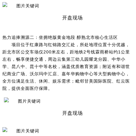
开盘现场
热力追捧溯源二：坐拥绝版黄金地段 醇熟北市核心生活区
项目位于红康路与红锦路交汇处，所处地理位置十分优越，
距北市区公交车场仅200米左右，距地铁2号线霖雨桥站约1公里
左右，畅享便捷交通，周边云集第三幼儿园耀龙分园、中华小
学、昆八中、昆十中等名校，涵盖优质教育资源；附近有和谐世
纪商业广场、沃尔玛中汇店、嘉年华购物中心等大型购物中心，
全方位满足生活、休闲、娱乐需求；毗邻甘美国际医院、红云医
院，提供全面医疗保障。
开盘现场