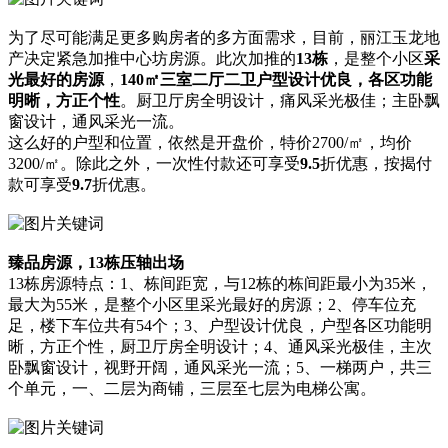
为了尽可能满足更多购房者的多方面需求，目前，丽江玉龙地
产决定紧急加推中心坊房源。此次加推的
13栋
，是整个小区
采
光最好的房源
，
140
㎡
三室二厅二卫户型设计优良，各区功能
明晰，方正个性
。厨卫厅房全明设计，痛风采光极佳；主卧飘
窗设计，通风采光一流。
这么好的户型和位置，依然是开盘价，特价2700/㎡，均价
3200/㎡。除此之外，一次性付款还可享受
9.5
折优惠，按揭付
款可享受
9.7
折优惠。
臻品房源，13栋压轴出场
13栋房源特点：1、栋间距宽，与12栋的栋间距最小为35米，
最大为55米，是整个小区里采光最好的房源；2、停车位充
足，楼下车位共有54个；3、户型设计优良，户型各区功能明
晰，方正个性，厨卫厅房全明设计；4、通风采光极佳，主次
卧飘窗设计，视野开阔，通风采光一流；5、一梯两户，共三
个单元，一、二层为商铺，三层至七层为电梯公寓。