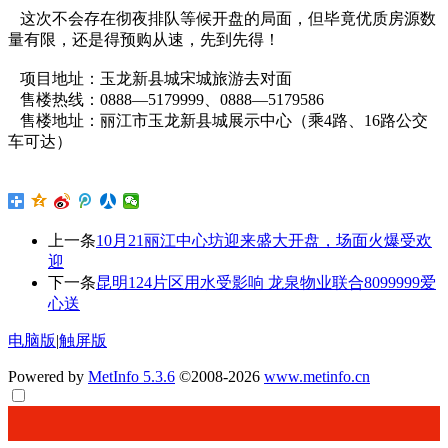
这次不会存在彻夜排队等候开盘的局面，但毕竟优质房源数
量有限，还是得预购从速，先到先得！
项目地址：玉龙新县城宋城旅游去对面
售楼热线：0888—5179999、0888—5179586
售楼地址：丽江市玉龙新县城展示中心（乘4路、16路公交
车可达）
上一条
10月21丽江中心坊迎来盛大开盘，场面火爆受欢
迎
下一条
昆明124片区用水受影响 龙泉物业联合8099999爱
心送
电脑版
|
触屏版
Powered by
MetInfo 5.3.6
©2008-2026
www.metinfo.cn